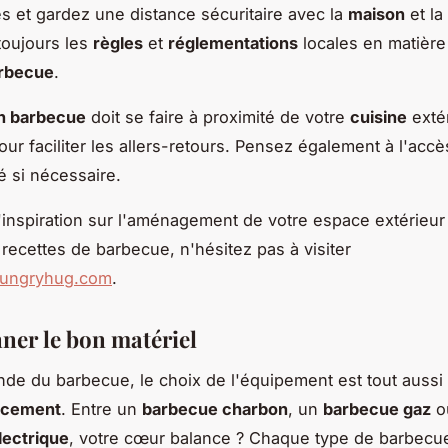
s et gardez une distance sécuritaire avec la
maison
et la
toujours les
règles
et
réglementations
locales en matière
arbecue
.
on barbecue
doit se faire à proximité de votre
cuisine
exté
our faciliter les allers-retours. Pensez également à l'accè
ité si nécessaire.
'inspiration sur l'aménagement de votre espace extérieur
 recettes de barbecue, n'hésitez pas à visiter
ehungryhug.com
.
nner le bon matériel
de du barbecue, le choix de l'équipement est tout aussi
acement
. Entre un
barbecue charbon
, un
barbecue gaz
o
lectrique
, votre cœur balance ? Chaque type de barbecu