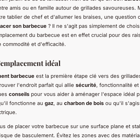
ntre amis ou en famille autour de grillades savoureuses. 
tre tablier de chef et d'allumer les braises, une question 
lacer son barbecue
? Il ne s'agit pas simplement de chois
emplacement du barbecue est en effet crucial pour des ra
e commodité et d'efficacité.
l'emplacement idéal
ent barbecue
est la première étape clé vers des grillade
trouver l'endroit parfait qui allie
sécurité
, fonctionnalité e
ques
conseils
pour vous aider à aménager l'espace idéal p
u'il fonctionne au
gaz
, au
charbon de bois
ou qu'il s'agi
trique.
s de placer votre barbecue sur une surface plane et sta
 risque de basculement. Évitez les zones avec des matéri