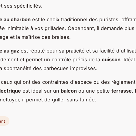
t ses spécificités.
e au charbon
est le choix traditionnel des puristes, offra
e inimitable à vos grillades. Cependant, il demande plu
age et la maîtrise des braises.
e au gaz
est réputé pour sa praticité et sa facilité d'utilisati
idement et permet un contrôle précis de la
cuisson
. Idéa
la spontanéité des barbecues improvisés.
r ceux qui ont des contraintes d'espace ou des règlements 
lectrique
est idéal sur un
balcon
ou une petite
terrasse
. 
à nettoyer, il permet de griller sans fumée.
ent