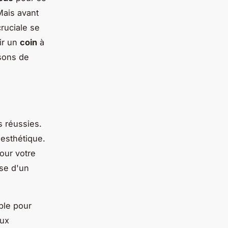
Mais avant
cruciale se
ir un
coin
à
isons de
s réussies.
t esthétique.
our votre
sse d'un
ble pour
aux