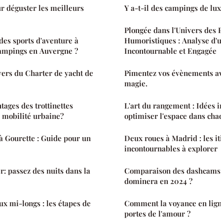
ur déguster les meilleurs
Y a-t-il des campings de l
Plongée dans l'Univers des 
des sports d'aventure à
Humoristiques : Analyse d'
campings en Auvergne ?
Incontournable et Engagée
vers du Charter de yacht de
Pimentez vos évènements av
magie.
tages des trottinettes
L'art du rangement : Idées 
a mobilité urbaine?
optimiser l'espace dans cha
 à Gourette : Guide pour un
Deux roues à Madrid : les it
incontournables à explorer
r: passez des nuits dans la
Comparaison des dashcams 
dominera en 2024 ?
x mi-longs : les étapes de
Comment la voyance en lign
portes de l'amour ?