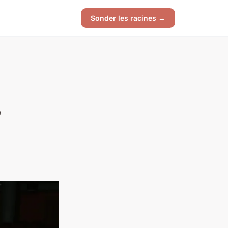
Sonder les racines →
?