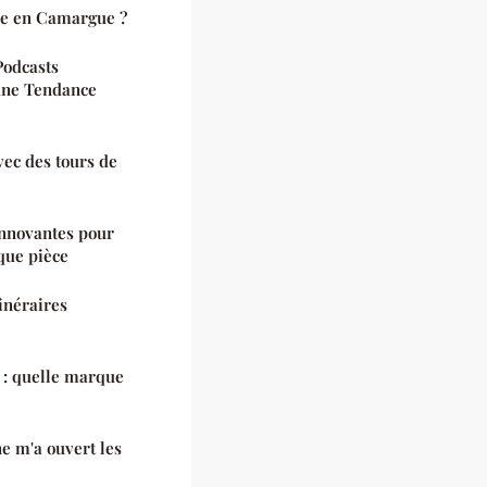
uxe en Camargue ?
Podcasts
une Tendance
ec des tours de
innovantes pour
que pièce
inéraires
: quelle marque
e m'a ouvert les