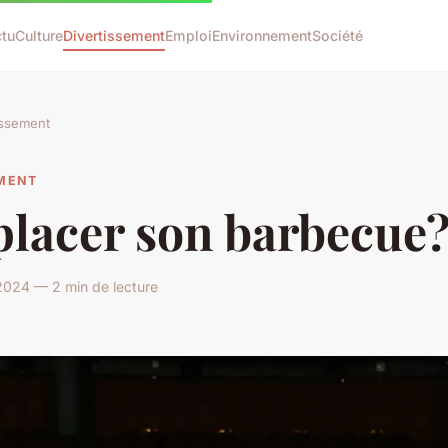
tu
Culture
Divertissement
Emploi
Environnement
Société
issement
EMENT
placer son barbecue
2024 — 2 min de lecture