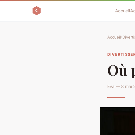
Accueil
Ac
Accueil
›
Divert
DIVERTISS
Où 
Eva — 8 mai 