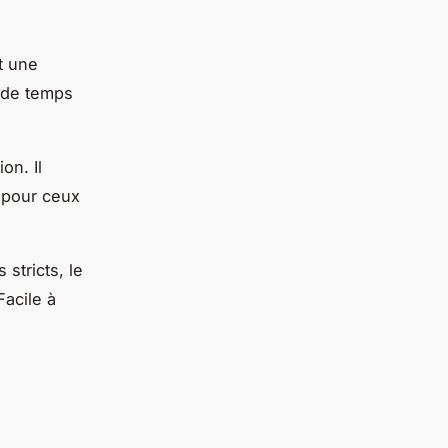
nt une
s de temps
on. Il
l pour ceux
stricts, le
Facile à