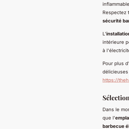
inflammable
Respectez 
sécurité b
L'
installati
intérieure p
à l'électric
Pour plus d
délicieuses
https://th
Sélectio
Dans le mon
que l'
empl
barbecue é