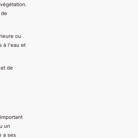
 végétation.
 de
rieure ou
s à l'eau et
 et de
 important
u un
e a ses