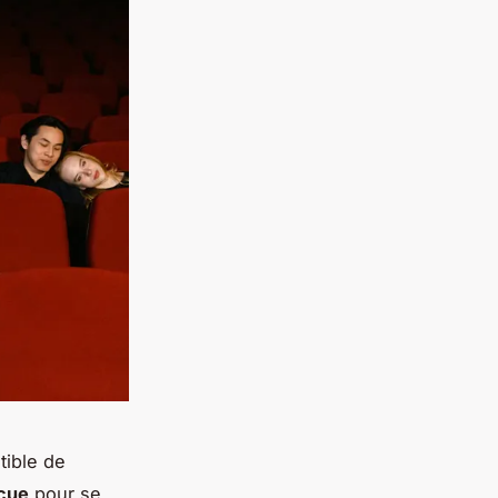
tible de
cue
pour se