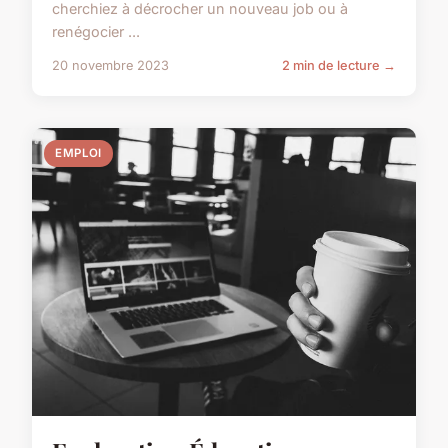
cherchiez à décrocher un nouveau job ou à
renégocier ...
20 novembre 2023
2 min de lecture →
EMPLOI