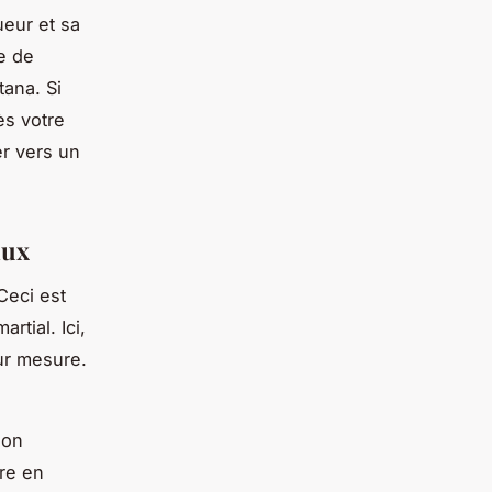
ueur et sa
e de
ana. Si
ès votre
er vers un
iaux
 Ceci est
rtial. Ici,
ur mesure.
son
ire en