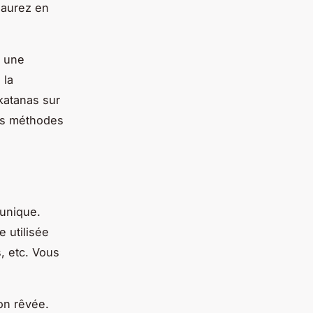
 aurez en
z une
 la
 katanas sur
des méthodes
 unique.
e utilisée
, etc. Vous
ion rêvée.