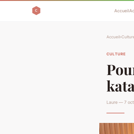
Accueil
Ac
Accueil
›
Cultur
CULTURE
Pou
kat
Laure — 7 oct