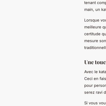
tenant comp
main, un ka
Lorsque vo
meilleure q
certitude q
mesure sont
traditionnel
Une tou
Avec le kat
Ceci en fai
pour person
serez ravi 
Si vous vou