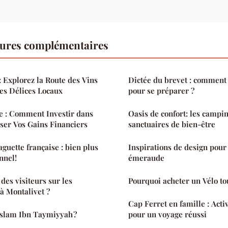
tures complémentaires
: Explorez la Route des Vins
Dictée du brevet : comment 
es Délices Locaux
pour se préparer ?
e : Comment Investir dans
Oasis de confort: les campin
ser Vos Gains Financiers
sanctuaires de bien-être
guette française : bien plus
Inspirations de design pour 
nnel!
émeraude
 des visiteurs sur les
Pourquoi acheter un Vélo tou
 à Montalivet ?
Cap Ferret en famille : Activ
Islam Ibn Taymiyyah ?
pour un voyage réussi