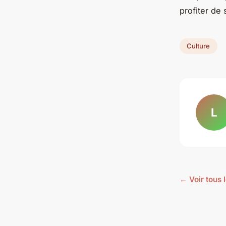
profiter de 
Culture
L
← Voir tous l