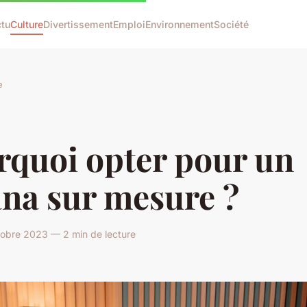
tu
Culture
Divertissement
Emploi
Environnement
Société
e
rquoi opter pour un
ana sur mesure ?
obre 2023 — 2 min de lecture