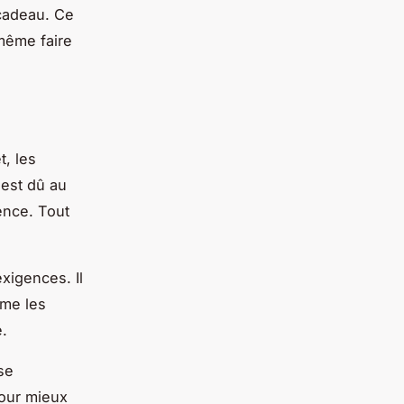
 cadeau. Ce
 même faire
t, les
 est dû au
ence. Tout
xigences. Il
mme les
e.
se
Pour mieux