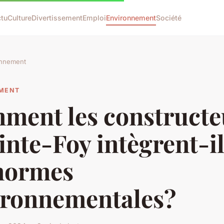
tu
Culture
Divertissement
Emploi
Environnement
Société
onnement
MENT
ment les constructe
inte-Foy intègrent-i
 normes
ironnementales?