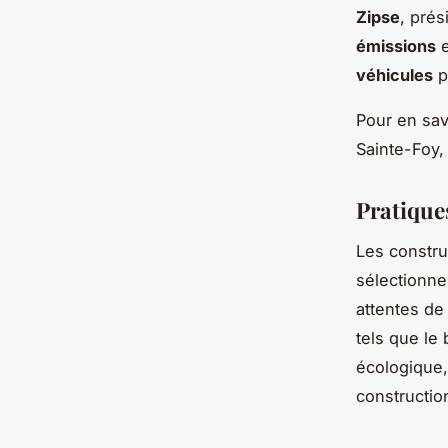
Zipse
, pré
émissions
e
véhicules
p
Pour en savo
Sainte-Foy
Pratique
Les constru
sélectionn
attentes de
tels que le
écologique,
constructio