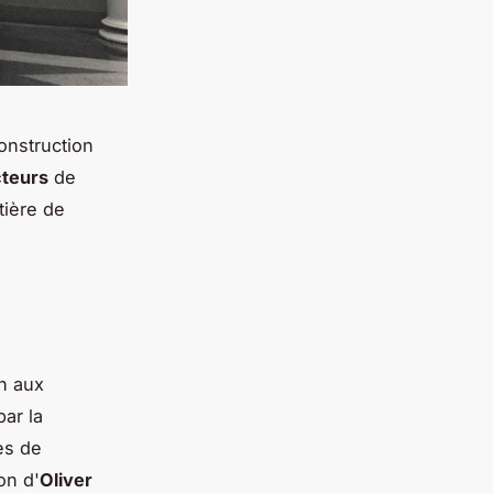
onstruction
cteurs
de
tière de
on aux
par la
es de
on d'
Oliver