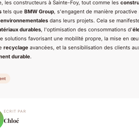
ve, les constructeurs à Sainte-Foy, tout comme les
constr
s
tels que
BMW Group
, s'engagent de manière proactive 
environnementales
dans leurs projets. Cela se manifeste
tériaux durables
, l'optimisation des consommations d'
él
de solutions favorisant une mobilité propre, la mise en œ
de
recyclage
avancées, et la sensibilisation des clients a
ent durable
.
ent
ECRIT PAR
Chloé