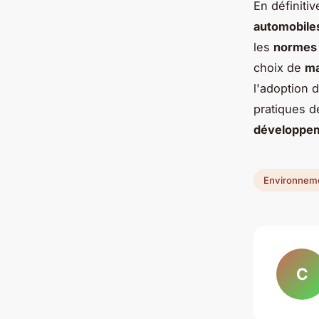
En définiti
automobile
les
normes 
choix de
ma
l'adoption 
pratiques 
développem
Environnem
C