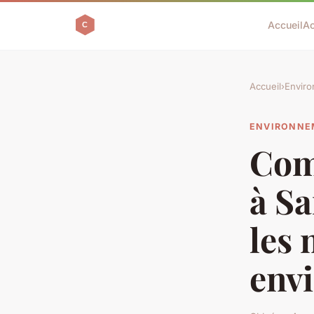
Accueil
Ac
Accueil
›
Envir
ENVIRONNE
Com
à Sa
les
env