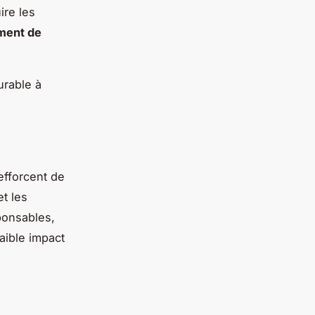
ire les
ment de
urable à
efforcent de
et les
ponsables,
aible impact