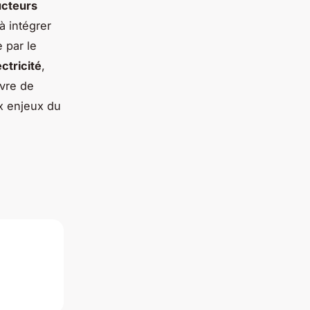
ucteurs
à intégrer
 par le
ectricité
,
uvre de
ux enjeux du